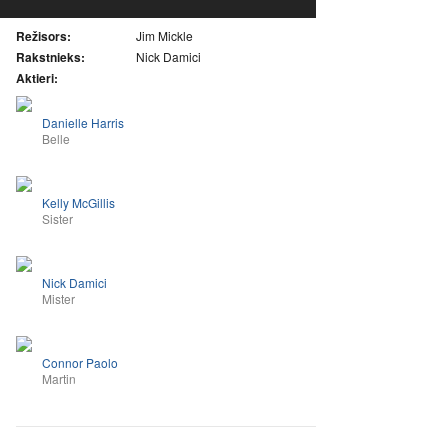
Režisors:
Jim Mickle
Rakstnieks:
Nick Damici
Aktieri:
Danielle Harris
Belle
Kelly McGillis
Sister
Nick Damici
Mister
Connor Paolo
Martin