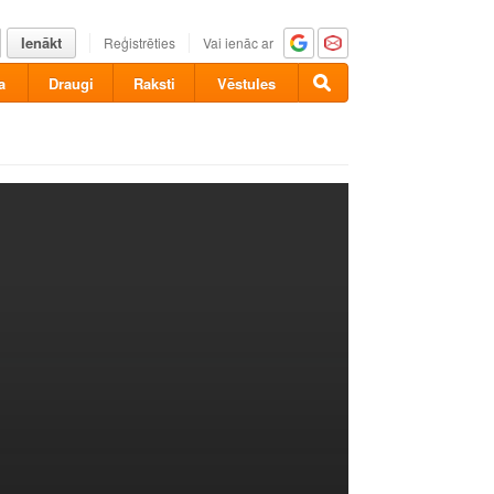
Ienākt
Reģistrēties
Vai ienāc ar
a
Draugi
Raksti
Vēstules