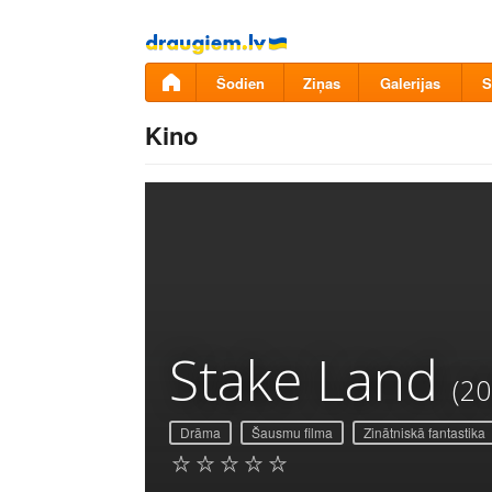
Pāriet
uz
saturu
Šodien
Ziņas
Galerijas
S
Kino
Stake Land
(20
Drāma
Šausmu filma
Zinātniskā fantastika