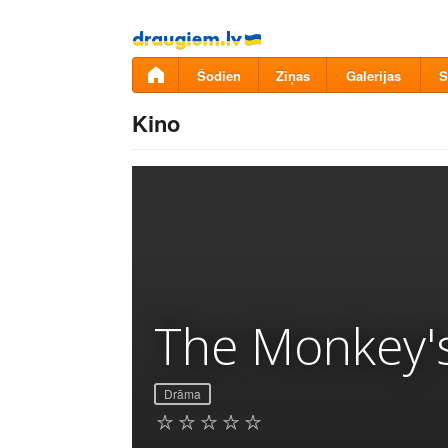
Pāriet
uz
saturu
Šodien
Ziņas
Galerijas
S
Kino
The Monkey'
Drāma