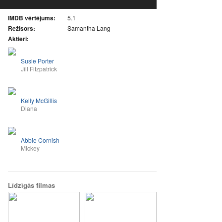
IMDB vērtējums:
5.1
Režisors:
Samantha Lang
Aktieri:
Susie Porter
Jill Fitzpatrick
Kelly McGillis
Diana
Abbie Cornish
Mickey
Līdzīgās filmas