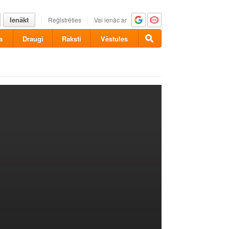
Ienākt
Reģistrēties
Vai ienāc ar
a
Draugi
Raksti
Vēstules