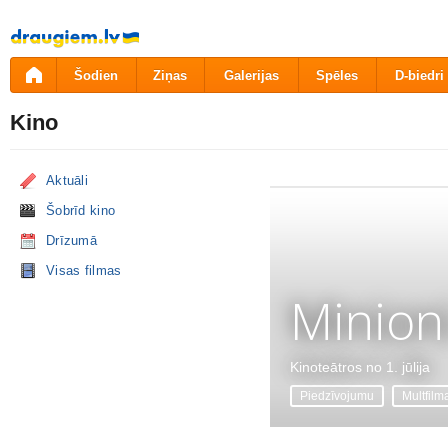
Pāriet
uz
saturu
Šodien
Ziņas
Galerijas
Spēles
D-biedri
Kino
Aktuāli
Šobrīd kino
Drīzumā
Visas filmas
Minion
Kinoteātros no 1. jūlija
Piedzīvojumu
Multfilm