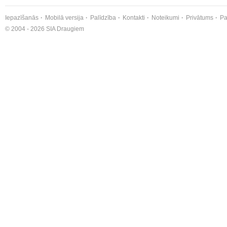
Iepazīšanās
Mobilā versija
Palīdzība
Kontakti
Noteikumi
Privātums
Pa
© 2004 - 2026 SIA Draugiem