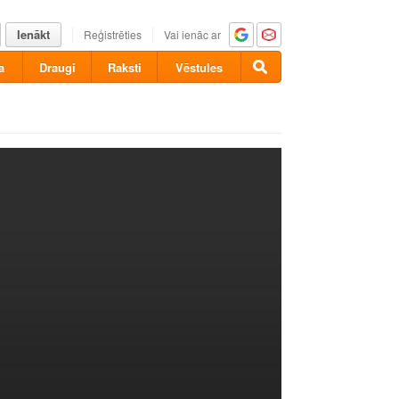
Ienākt
Reģistrēties
Vai ienāc ar
a
Draugi
Raksti
Vēstules