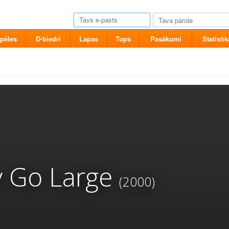
pēles
D-biedri
Lapas
Tops
Pasākumi
Statistik
y Go Large
(2000)