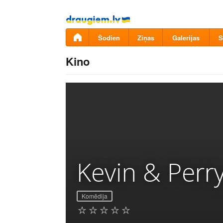
Pāriet
uz
saturu
Šodien
Ziņas
Galerijas
S
Kino
Kevin & Perr
Komēdija