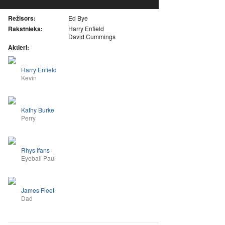
Režisors:
Ed Bye
Rakstnieks:
Harry Enfield
David Cummings
Aktieri:
Harry Enfield
Kevin
Kathy Burke
Perry
Rhys Ifans
Eyeball Paul
James Fleet
Dad