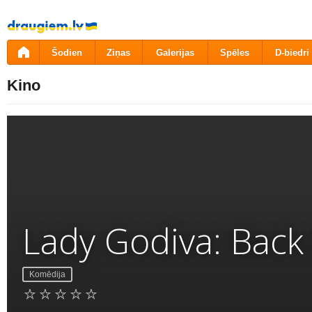
Pāriet
uz
saturu
Šodien
Ziņas
Galerijas
Spēles
D-biedri
Kino
Lady Godiva: Back 
Komēdija