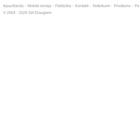
Iepazīšanās
Mobilā versija
Palīdzība
Kontakti
Noteikumi
Privātums
Pa
© 2004 - 2026 SIA Draugiem