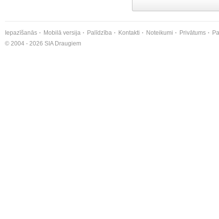
Iepazīšanās
Mobilā versija
Palīdzība
Kontakti
Noteikumi
Privātums
Pa
© 2004 - 2026 SIA Draugiem