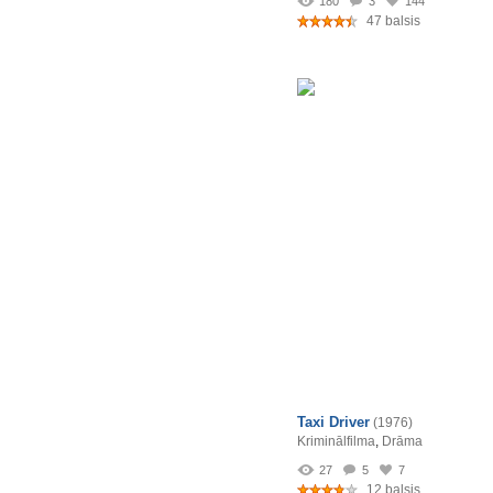
180
3
144
47 balsis
Taxi Driver
(1976)
Kriminālfilma
,
Drāma
27
5
7
12 balsis