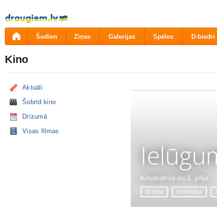
Pāriet
uz
saturu
Šodien
Ziņas
Galerijas
Spēles
D-biedri
Kino
Aktuāli
Šobrīd kino
Drīzumā
Visas filmas
Ielūgu
Kinoteātros no 1. jūlija
Drāma
Komēdija