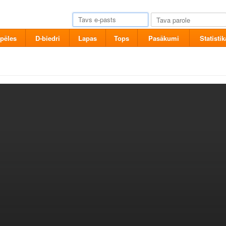
pēles
D-biedri
Lapas
Tops
Pasākumi
Statistik