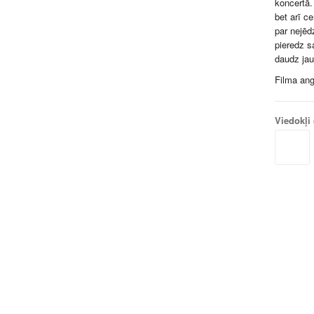
koncertā.
bet arī ce
par nejēd
pieredz s
daudz jau
Filma ang
Viedokļi