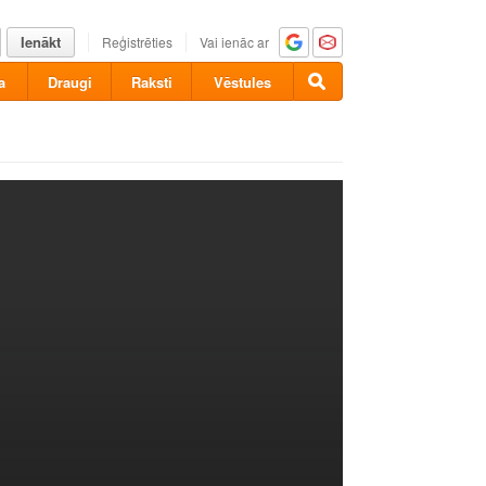
Ienākt
Reģistrēties
Vai ienāc ar
a
Draugi
Raksti
Vēstules