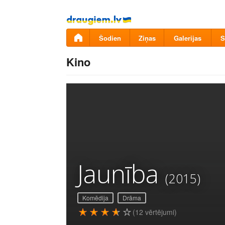
Pāriet
uz
saturu
Šodien
Ziņas
Galerijas
S
Kino
Jaunība
(2015)
Komēdija
Drāma
(12 vērtējumi)