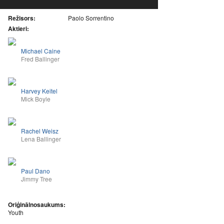
Režisors:
Paolo Sorrentino
Aktieri:
Michael Caine
Fred Ballinger
Harvey Keitel
Mick Boyle
Rachel Weisz
Lena Ballinger
Paul Dano
Jimmy Tree
Oriģinālnosaukums:
Youth