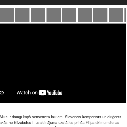
u
Miks ir draugi kopš senseniem laikiem. Slavenais komponists un diriģents
akās no Elizabetes II uzaicinājuma uzstāties prinča Filipa dzimumdienas