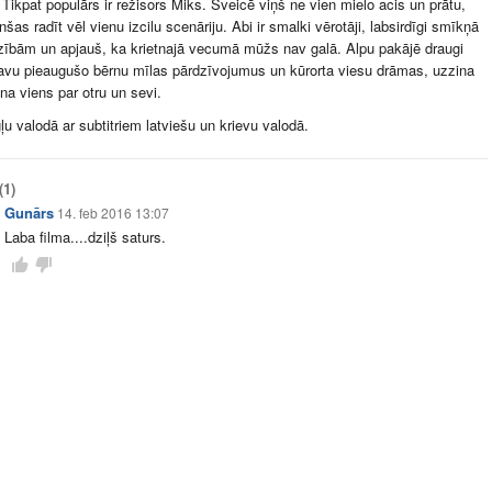
 Tikpat populārs ir režisors Miks. Šveicē viņš ne vien mielo acis un prātu,
nšas radīt vēl vienu izcilu scenāriju. Abi ir smalki vērotāji, labsirdīgi smīkņā
zībām un apjauš, ka krietnajā vecumā mūžs nav galā. Alpu pakājē draugi
avu pieaugušo bērnu mīlas pārdzīvojumus un kūrorta viesu drāmas, uzzina
na viens par otru un sevi.
ļu valodā ar subtitriem latviešu un krievu valodā.
(1)
Gunārs
14. feb 2016 13:07
Laba filma....dziļš saturs.