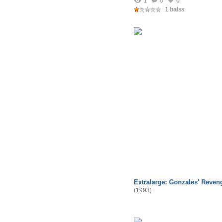
1
0
0
1 balss
Extralarge: Gonzales' Reven
(1993)