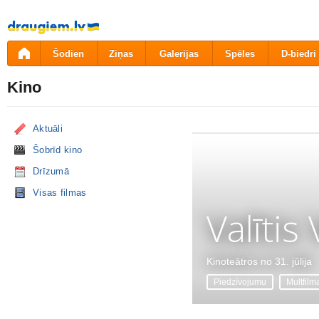
Pāriet
uz
saturu
Šodien
Ziņas
Galerijas
Spēles
D-biedri
Kino
Aktuāli
Šobrīd kino
Drīzumā
Visas filmas
Valītis
Kinoteātros no 31. jūlija
Piedzīvojumu
Multfilm