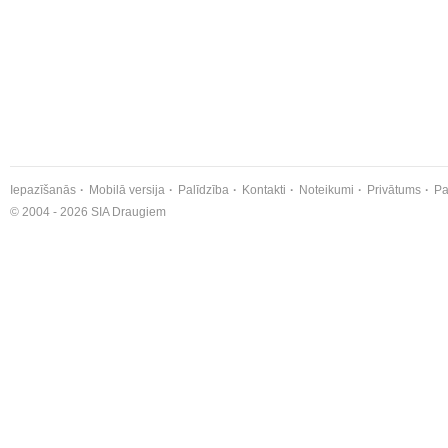
Iepazīšanās
Mobilā versija
Palīdzība
Kontakti
Noteikumi
Privātums
Pa
© 2004 - 2026 SIA Draugiem