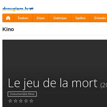
Pāriet
uz
saturu
Šodien
Ziņas
Galerijas
Spēles
D-biedri
Kino
Le jeu de la mort
(2
Dokumentālā filma