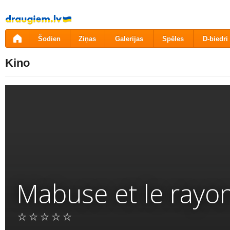
Pāriet
uz
saturu
Šodien
Ziņas
Galerijas
Spēles
D-biedri
Kino
Mabuse et le rayon