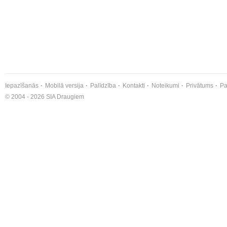
Iepazīšanās
Mobilā versija
Palīdzība
Kontakti
Noteikumi
Privātums
Pa
© 2004 - 2026 SIA Draugiem