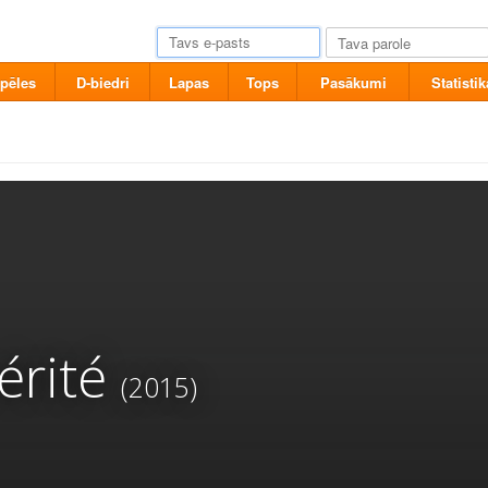
pēles
D-biedri
Lapas
Tops
Pasākumi
Statistik
érité
(2015)