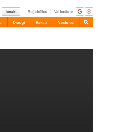
Ienākt
Reģistrēties
Vai ienāc ar
a
Draugi
Raksti
Vēstules