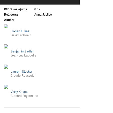
IMDB vērtējums:
6.09
Režisors:
Anna Justice
Aktieri:
Florian Lukas
David Kollwein
Benjamin Sadler
Jean-Luc Laboetie
Laurent Stocker
Claude Rousselot
Vicky Krieps
Bernard Feyermann