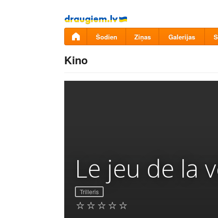
Pāriet
uz
saturu
Šodien
Ziņas
Galerijas
S
Kino
Le jeu de la v
Trilleris