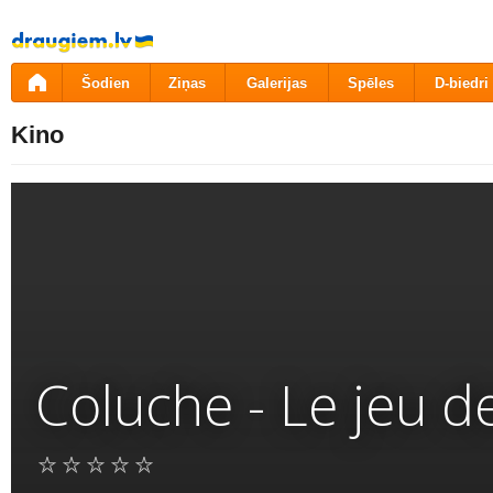
Pāriet
uz
saturu
Šodien
Ziņas
Galerijas
Spēles
D-biedri
Kino
Coluche - Le jeu de