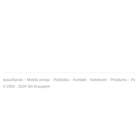
Iepazīšanās
Mobilā versija
Palīdzība
Kontakti
Noteikumi
Privātums
Pa
© 2004 - 2026 SIA Draugiem