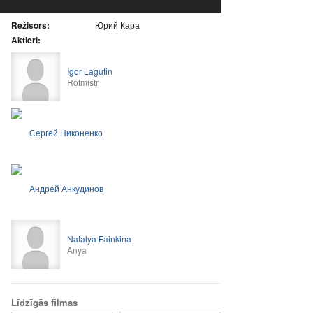
Režisors:
Юрий Кара
Aktieri:
Igor Lagutin
Rotmistr
Сергей Никоненко
Андрей Анкудинов
Natalya Fainkina
Anya
Līdzīgās filmas