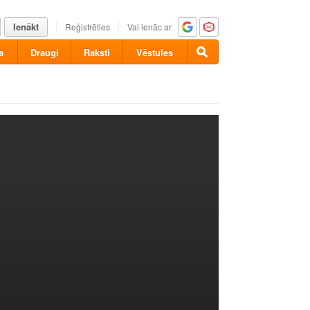
Ienākt
Reģistrēties
Vai ienāc ar
a
Draugi
Raksti
Vēstules