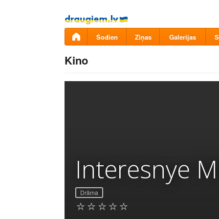
Pāriet
uz
saturu
Šodien
Ziņas
Galerijas
S
Kino
Interesnye M
Drāma