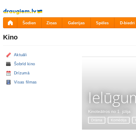
Pāriet
uz
saturu
Šodien
Ziņas
Galerijas
Spēles
D-biedri
Kino
Aktuāli
Šobrīd kino
Drīzumā
Visas filmas
Ielūgu
Kinoteātros no 1. jūlija
Drāma
Komēdija