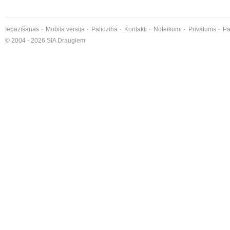
Iepazīšanās
Mobilā versija
Palīdzība
Kontakti
Noteikumi
Privātums
Pa
© 2004 - 2026 SIA Draugiem