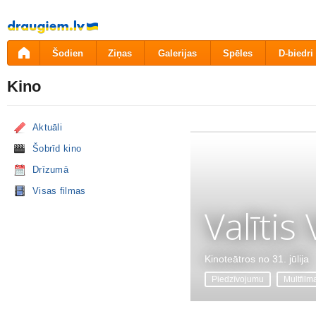
Pāriet
uz
saturu
Šodien
Ziņas
Galerijas
Spēles
D-biedri
Kino
Aktuāli
Šobrīd kino
Drīzumā
Visas filmas
Valītis
Kinoteātros no 31. jūlija
Piedzīvojumu
Multfilm