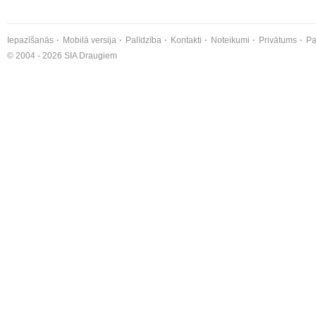
Iepazīšanās
Mobilā versija
Palīdzība
Kontakti
Noteikumi
Privātums
Pa
© 2004 - 2026 SIA Draugiem