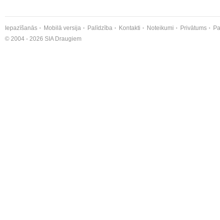
Iepazīšanās
Mobilā versija
Palīdzība
Kontakti
Noteikumi
Privātums
Pa
© 2004 - 2026 SIA Draugiem