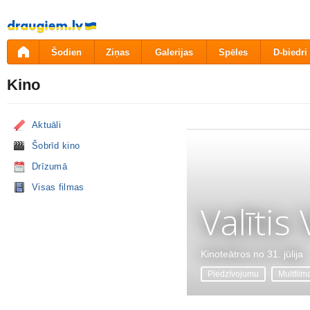
Pāriet
uz
saturu
Šodien
Ziņas
Galerijas
Spēles
D-biedri
Kino
Aktuāli
Šobrīd kino
Drīzumā
Visas filmas
Valītis
Kinoteātros no 31. jūlija
Piedzīvojumu
Multfilm