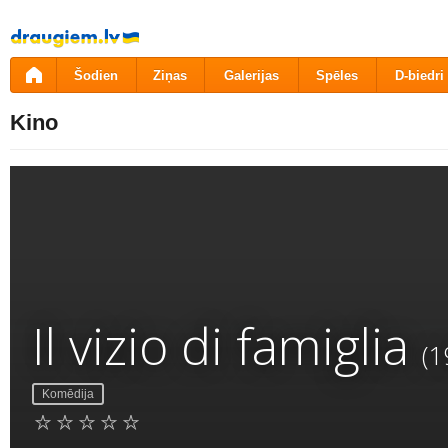
Pāriet
uz
saturu
Šodien
Ziņas
Galerijas
Spēles
D-biedri
Kino
Il vizio di famiglia
(1
Komēdija