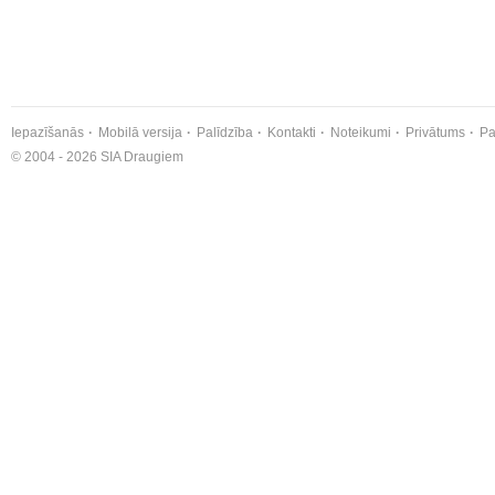
Iepazīšanās
Mobilā versija
Palīdzība
Kontakti
Noteikumi
Privātums
Pa
© 2004 - 2026 SIA Draugiem