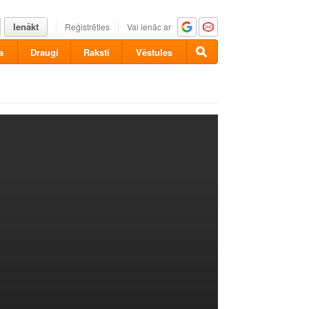
Ienākt
Reģistrēties
Vai ienāc ar
a
Draugi
Raksti
Vēstules