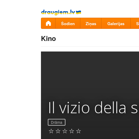
Pāriet
uz
saturu
Šodien
Ziņas
Galerijas
S
Kino
Il vizio della
Drāma