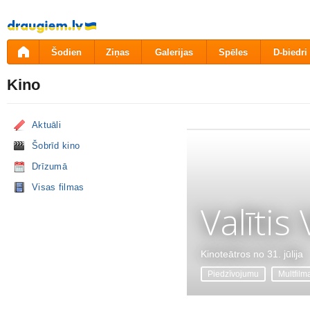
Pāriet
uz
saturu
Šodien
Ziņas
Galerijas
Spēles
D-biedri
Kino
Aktuāli
Šobrīd kino
Drīzumā
Visas filmas
Valītis
Kinoteātros no 31. jūlija
Piedzīvojumu
Multfilm