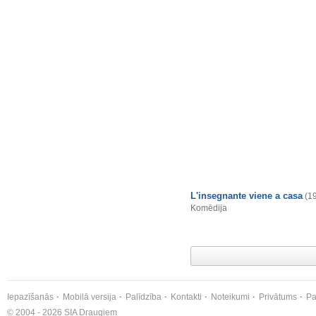
L'insegnante viene a casa
(1
Komēdija
Iepazīšanās
Mobilā versija
Palīdzība
Kontakti
Noteikumi
Privātums
Pa
© 2004 - 2026 SIA Draugiem