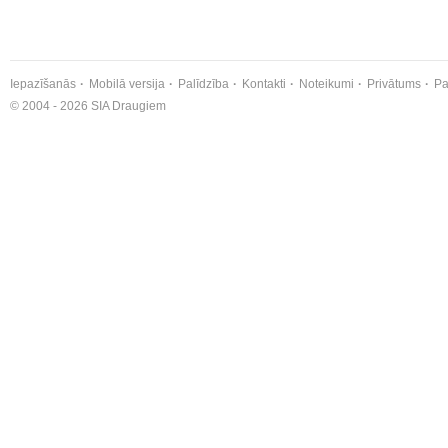
Iepazīšanās
Mobilā versija
Palīdzība
Kontakti
Noteikumi
Privātums
Pa
© 2004 - 2026 SIA Draugiem