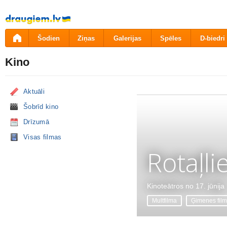
Pāriet
uz
saturu
Šodien
Ziņas
Galerijas
Spēles
D-biedri
Kino
Aktuāli
Šobrīd kino
Drīzumā
Visas filmas
Rotaļli
Kinoteātros no 17. jūnija
Multfilma
Ģimenes fil