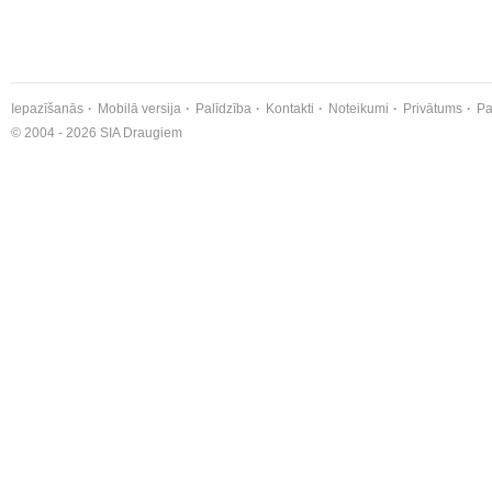
Iepazīšanās
Mobilā versija
Palīdzība
Kontakti
Noteikumi
Privātums
Pa
© 2004 - 2026 SIA Draugiem