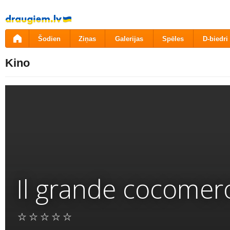
Pāriet
uz
saturu
Šodien
Ziņas
Galerijas
Spēles
D-biedri
Kino
Il grande cocomer