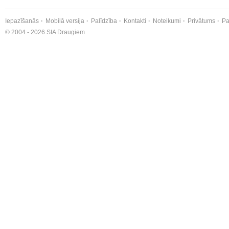
Iepazīšanās
Mobilā versija
Palīdzība
Kontakti
Noteikumi
Privātums
Pa
© 2004 - 2026 SIA Draugiem