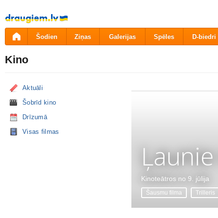
Pāriet
uz
saturu
Šodien
Ziņas
Galerijas
Spēles
D-biedri
Kino
Aktuāli
Šobrīd kino
Drīzumā
Visas filmas
Ļaunie
Kinoteātros no 9. jūlija
Šausmu filma
Trilleris