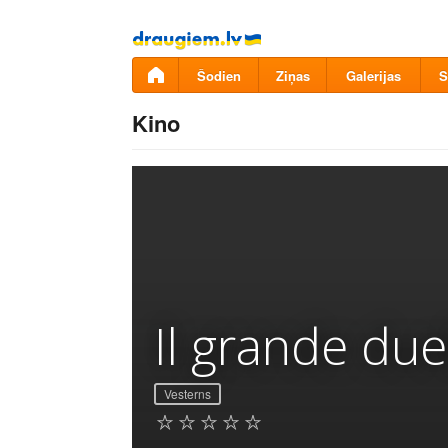
Pāriet
uz
saturu
Šodien
Ziņas
Galerijas
S
Kino
Il grande due
Vesterns