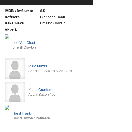
IMDB vērtējums:
6.5
Režisors:
Giancarlo Santi
Rakstnieks:
Ernesto Gastaldi
Aktieri:
Lee Van Cleef
Sheriff Clayton
Marc Mazza
Sheriff Eli Saxon / Joe Buck
Klaus Grunberg
Adam Saxon / Jeff
Horst Frank
David Saxon / Patriarch