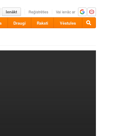
Ienākt
Reģistrēties
Vai ienāc ar
a
Draugi
Raksti
Vēstules