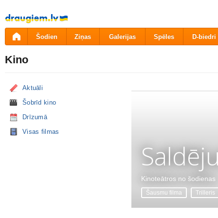
Pāriet
uz
saturu
Šodien
Ziņas
Galerijas
Spēles
D-biedri
Kino
Aktuāli
Šobrīd kino
Drīzumā
Visas filmas
Saldēj
Kinoteātros no šodienas
Šausmu filma
Trilleris