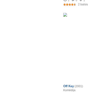
2
0
1
2 balsis
Off Key
(2001)
Komēdija