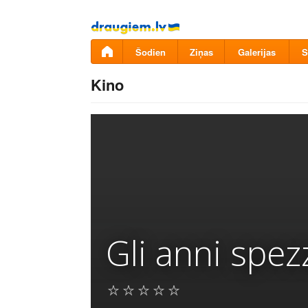
Pāriet
uz
saturu
Šodien
Ziņas
Galerijas
S
Kino
Gli anni spez