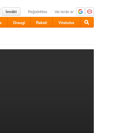
Ienākt
Reģistrēties
Vai ienāc ar
a
Draugi
Raksti
Vēstules