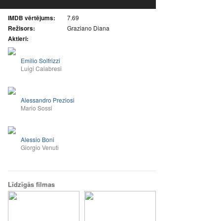
IMDB vērtējums:
7.69
Režisors:
Graziano Diana
Aktieri:
Emilio Solfrizzi
Luigi Calabresi
Alessandro Preziosi
Mario Sossi
Alessio Boni
Giorgio Venuti
Līdzīgās filmas