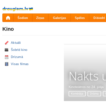
Pāriet
uz
saturu
Šodien
Ziņas
Galerijas
Spēles
D-biedri
Kino
Aktuāli
Šobrīd kino
Drīzumā
Visas filmas
Nakts 
Kinoteātros no 24. jūlija
Komēdija
Drāma