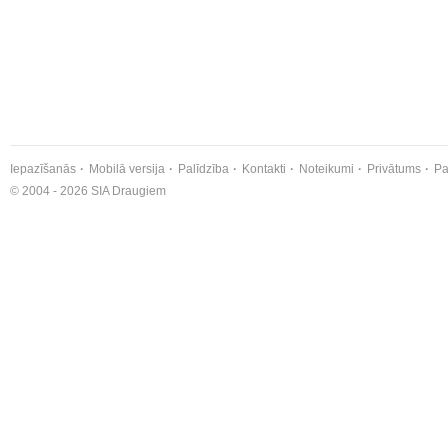
Iepazīšanās
Mobilā versija
Palīdzība
Kontakti
Noteikumi
Privātums
Pa
© 2004 - 2026 SIA Draugiem