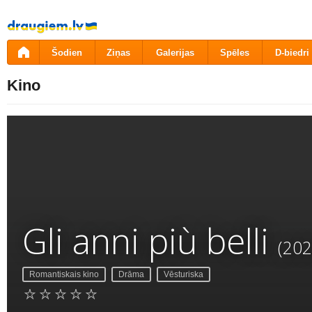
Pāriet
uz
saturu
Šodien
Ziņas
Galerijas
Spēles
D-biedri
Kino
Gli anni più belli
(202
Romantiskais kino
Drāma
Vēsturiska