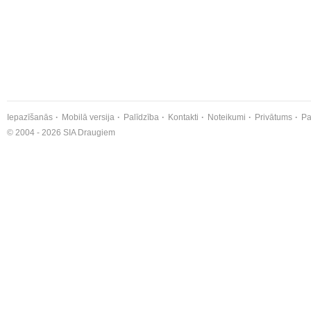
Iepazīšanās
Mobilā versija
Palīdzība
Kontakti
Noteikumi
Privātums
Pa
© 2004 - 2026 SIA Draugiem