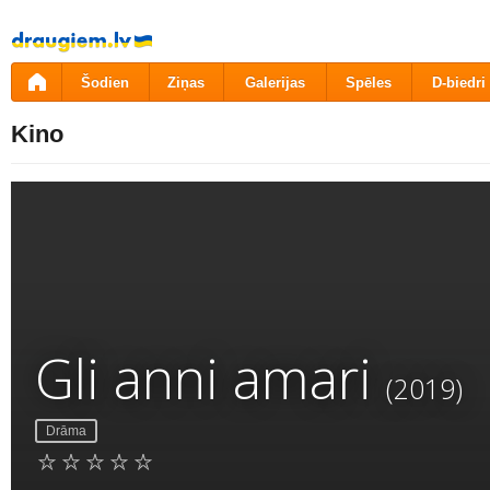
Pāriet
uz
saturu
Šodien
Ziņas
Galerijas
Spēles
D-biedri
Kino
Gli anni amari
(2019)
Drāma