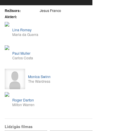
Režisors:
Jesus Franco
Aktieri:
Lina Romay
Maria da Guerra
Paul Muller
Carlos Costa
Monica Swinn
The Wardress
Roger Darton
Milton Warren
Līdzīgās filmas