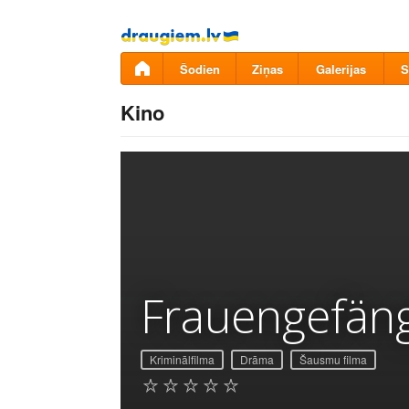
Pāriet
uz
saturu
Šodien
Ziņas
Galerijas
S
Kino
Frauengefän
Kriminālfilma
Drāma
Šausmu filma