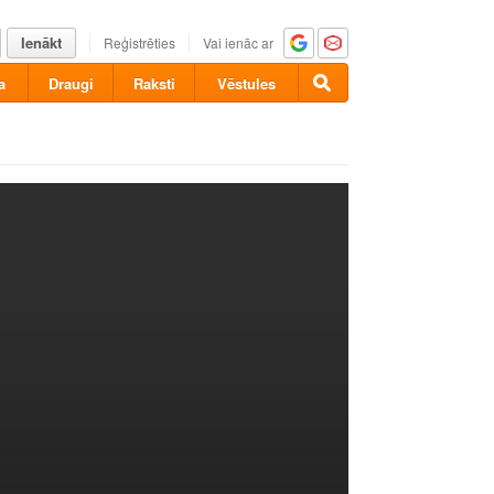
Ienākt
Reģistrēties
Vai ienāc ar
a
Draugi
Raksti
Vēstules