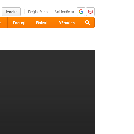
Ienākt
Reģistrēties
Vai ienāc ar
a
Draugi
Raksti
Vēstules