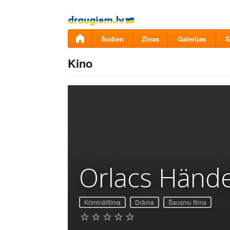
Pāriet
uz
saturu
Šodien
Ziņas
Galerijas
S
Kino
Orlacs Händ
Kriminālfilma
Drāma
Šausmu filma