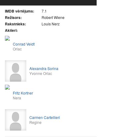
IMDB vērtējums:
7.1
Režisors:
Robert Wiene
Rakstnieks:
Louis Nerz
Aktieri:
Conrad Veidt
Orlac
Alexandra Sorina
Yvonne Orlac
Fritz Kortner
Nera
Carmen Cartellieri
Regine