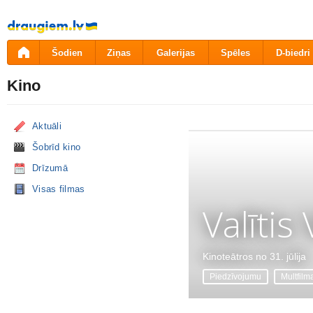
Pāriet
uz
saturu
Šodien
Ziņas
Galerijas
Spēles
D-biedri
Kino
Aktuāli
Šobrīd kino
Drīzumā
Visas filmas
Valītis
Kinoteātros no 31. jūlija
Piedzīvojumu
Multfilm