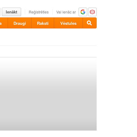
Ienākt
Reģistrēties
Vai ienāc ar
a
Draugi
Raksti
Vēstules