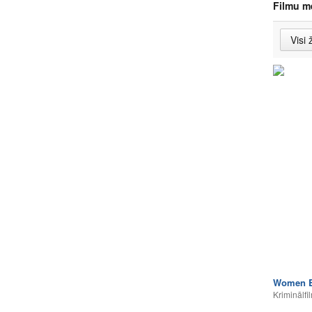
Filmu m
Women B
Kriminālfi