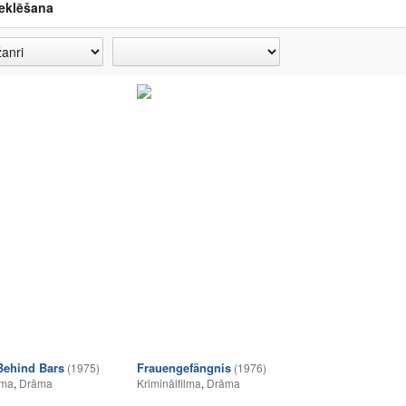
eklēšana
ehind Bars
Frauengefängnis
(1975)
(1976)
lma
,
Drāma
Kriminālfilma
,
Drāma