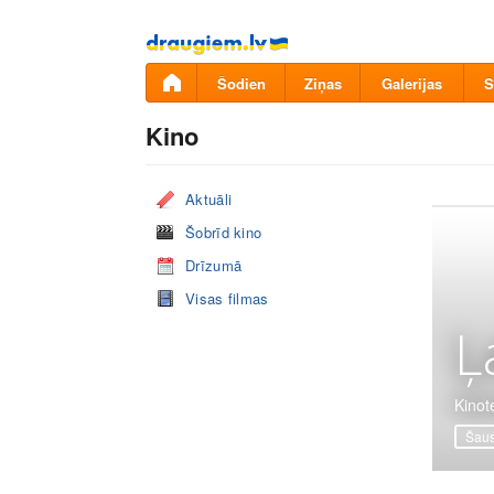
Pāriet
uz
saturu
Šodien
Ziņas
Galerijas
S
Kino
Aktuāli
Šobrīd kino
Drīzumā
Visas filmas
Ļ
Kinote
Šaus