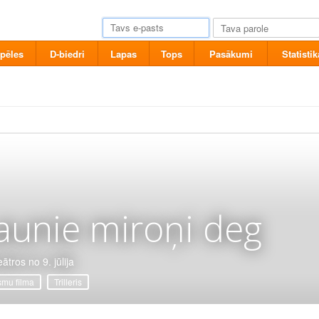
pēles
D-biedri
Lapas
Tops
Pasākumi
Statistik
aunie miroņi deg
ātros no 9. jūlija
mu filma
Trilleris