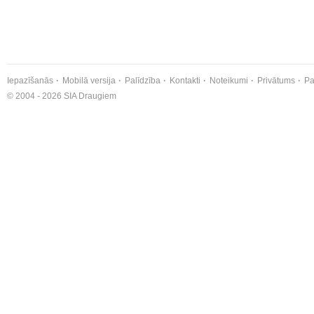
Iepazīšanās
Mobilā versija
Palīdzība
Kontakti
Noteikumi
Privātums
Pa
© 2004 - 2026 SIA Draugiem