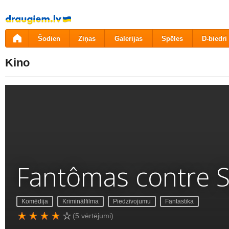
Pāriet
uz
saturu
Šodien
Ziņas
Galerijas
Spēles
D-biedri
Kino
Fantômas contre S
Komēdija
Kriminālfilma
Piedzīvojumu
Fantastika
(5 vērtējumi)