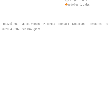
9
0
1
1 balss
Iepazīšanās
Mobilā versija
Palīdzība
Kontakti
Noteikumi
Privātums
Pa
© 2004 - 2026 SIA Draugiem