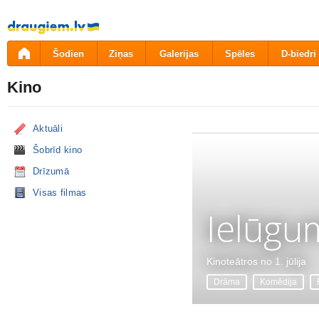
Pāriet
uz
saturu
Šodien
Ziņas
Galerijas
Spēles
D-biedri
Kino
Aktuāli
Šobrīd kino
Drīzumā
Visas filmas
Ielūgu
Kinoteātros no 1. jūlija
Drāma
Komēdija