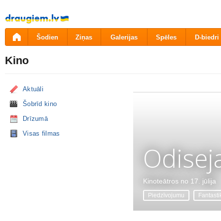
Pāriet
uz
saturu
Šodien
Ziņas
Galerijas
Spēles
D-biedri
Kino
Aktuāli
Šobrīd kino
Drīzumā
Visas filmas
Odisej
Kinoteātros no 17. jūlija
Piedzīvojumu
Fantasti