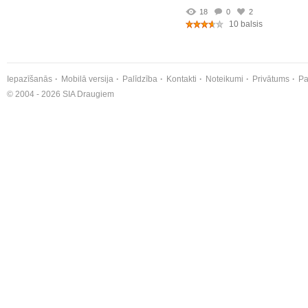
18
0
2
10 balsis
Iepazīšanās
Mobilā versija
Palīdzība
Kontakti
Noteikumi
Privātums
Pa
© 2004 - 2026 SIA Draugiem