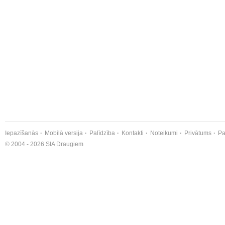
Iepazīšanās
Mobilā versija
Palīdzība
Kontakti
Noteikumi
Privātums
Pa
© 2004 - 2026 SIA Draugiem