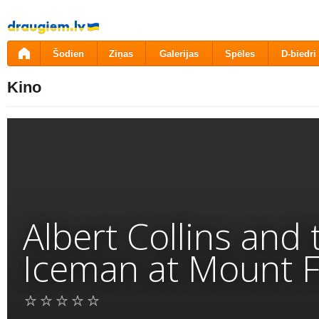
Pāriet
uz
saturu
Šodien
Ziņas
Galerijas
Spēles
D-biedri
Kino
Albert Collins and 
Iceman at Mount F