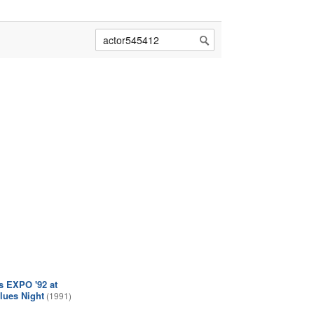
s EXPO '92 at
Blues Night
(1991)