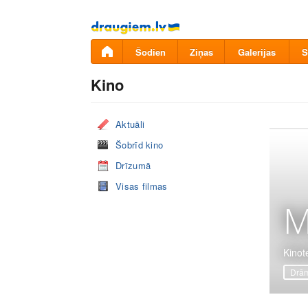
Pāriet
uz
saturu
Šodien
Ziņas
Galerijas
S
Kino
Aktuāli
Šobrīd kino
Drīzumā
Visas filmas
M
Kinot
Drā