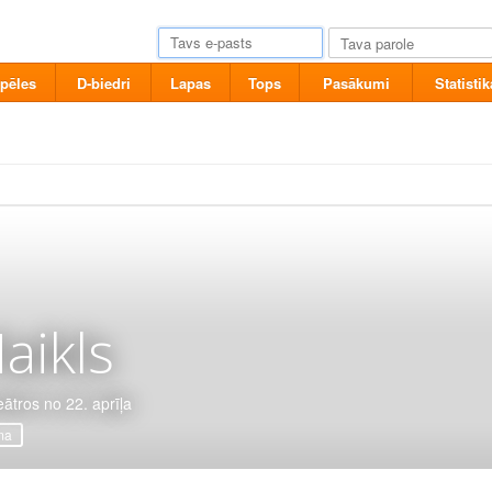
pēles
D-biedri
Lapas
Tops
Pasākumi
Statistik
aikls
eātros no 22. aprīļa
ma