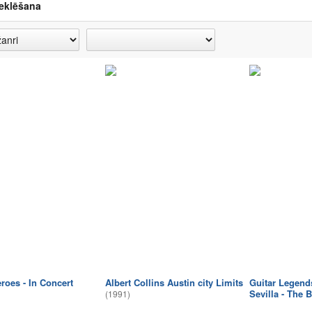
eklēšana
roes - In Concert
Albert Collins Austin city Limits
Guitar Legend
Sevilla - The 
(1991)