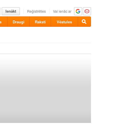
Ienākt
Reģistrēties
Vai ienāc ar
a
Draugi
Raksti
Vēstules