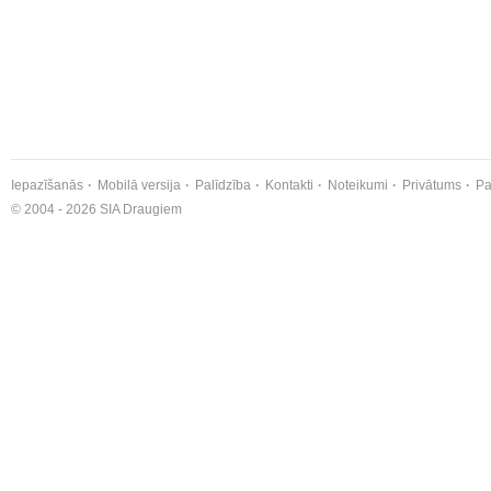
Iepazīšanās
Mobilā versija
Palīdzība
Kontakti
Noteikumi
Privātums
Pa
© 2004 - 2026 SIA Draugiem