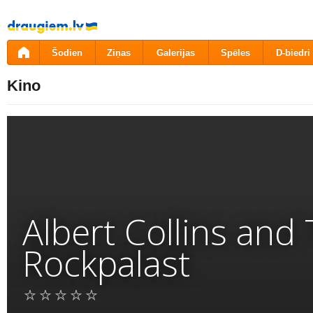
Pāriet
uz
saturu
Šodien
Ziņas
Galerijas
Spēles
D-biedri
Kino
Albert Collins and 
Rockpalast