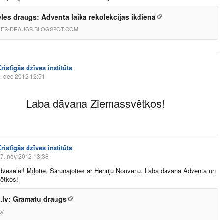
les draugs: Adventa laika rekolekcijas ikdienā
LES-DRAUGS.BLOGSPOT.COM
ristīgās dzīves institūts
. dec 2012 12:51
Laba dāvana Ziemassvētkos!
ristīgās dzīves institūts
7. nov 2012 13:38
vēselei! Mīļotie. Sarunājoties ar Henriju Nouvenu. Laba dāvana Adventā un
ētkos!
.lv: Grāmatu draugs
LV