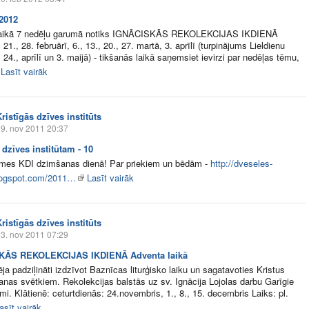
2012
aikā 7 nedēļu garumā notiks IGNĀCISKĀS REKOLEKCIJAS IKDIENĀ
 21., 28. februārī, 6., 13., 20., 27. martā, 3. aprīlī (turpinājums Lieldienu
, 24., aprīlī un 3. maijā) - tikšanās laikā saņemsiet ievirzi par nedēļas tēmu,
Lasīt vairāk
ristīgās dzīves institūts
9. nov 2011 20:37
 dzīves institūtam - 10
imes KDI dzimšanas dienā! Par priekiem un bēdām -
http://dveseles-
logspot.com/2011…
Lasīt vairāk
ristīgās dzīves institūts
3. nov 2011 07:29
KĀS REKOLEKCIJAS IKDIENĀ Adventa laikā
ēja padziļināti izdzīvot Baznīcas liturģisko laiku un sagatavoties Kristus
nas svētkiem. Rekolekcijas balstās uz sv. Ignācija Lojolas darbu Garīgie
umi. Klātienē: ceturtdienās: 24.novembris, 1., 8., 15. decembris Laiks: pl.
asīt vairāk