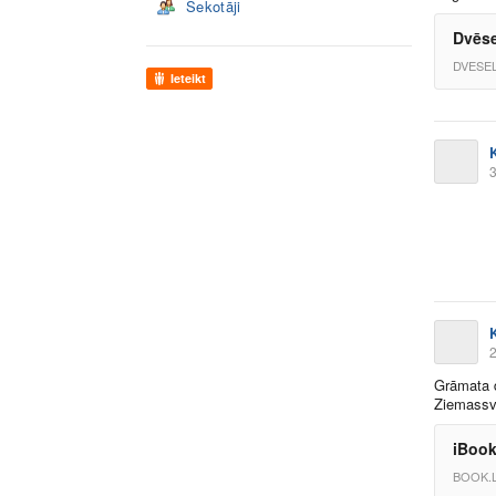
Sekotāji
Dvēse
DVESE
Ieteikt
K
3
K
2
Grāmata d
Ziemassv
iBook
BOOK.