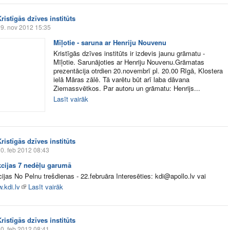
ristīgās dzīves institūts
9. nov 2012 15:35
Mīļotie - saruna ar Henriju Nouvenu
Kristīgās dzīves institūts ir izdevis jaunu grāmatu -
Mīļotie. Sarunājoties ar Henriju Nouvenu.Grāmatas
prezentācija otrdien 20.novembrī pl. 20.00 Rīgā, Klostera
ielā Māras zālē. Tā varētu būt arī laba dāvana
Ziemassvētkos. Par autoru un grāmatu: Henrijs...
Lasīt vairāk
ristīgās dzīves institūts
0. feb 2012 08:43
kcijas 7 nedēļu garumā
cijas No Pelnu trešdienas - 22.februāra Interesēties: kdi@apollo.lv vai
.kdi.lv
Lasīt vairāk
ristīgās dzīves institūts
0. feb 2012 08:41