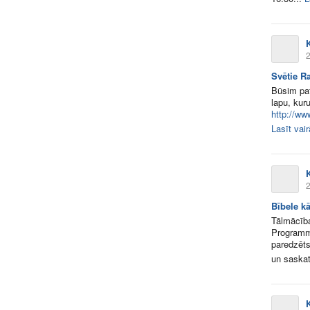
K
2
Svētie Ra
Būsim pat
lapu, kur
http://ww
Lasīt vai
K
2
Bībele kā
Tālmācība
Programmu
paredzēts
un saskatī
K