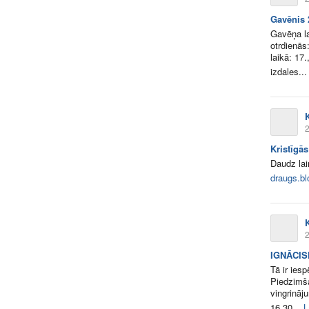
Gavēnis 
Gavēņa l
otrdienās:
laikā: 17.
izdales...
K
2
Kristīgās
Daudz la
draugs.b
K
2
IGNĀCIS
Tā ir iesp
Piedzimša
vingrināj
16.30...
L