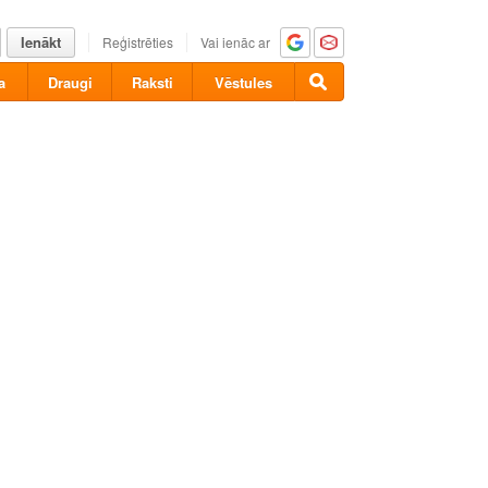
Ienākt
Reģistrēties
Vai ienāc ar
a
Draugi
Raksti
Vēstules