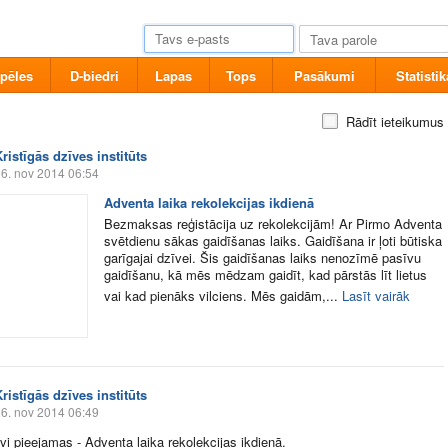
pēles
D-biedri
Lapas
Tops
Pasākumi
Statistik
Rādīt ieteikumus
ristīgās dzīves institūts
6. nov 2014 06:54
Adventa laika rekolekcijas ikdienā
Bezmaksas reģistācija uz rekolekcijām! Ar Pirmo Adventa
svētdienu sākas gaidīšanas laiks. Gaidīšana ir ļoti būtiska
garīgajai dzīvei. Šis gaidīšanas laiks nenozīmē pasīvu
gaidīšanu, kā mēs mēdzam gaidīt, kad pārstās līt lietus
vai kad pienāks vilciens. Mēs gaidām,...
Lasīt vairāk
ristīgās dzīves institūts
6. nov 2014 06:49
vi pieejamas - Adventa laika rekolekcijas ikdienā.