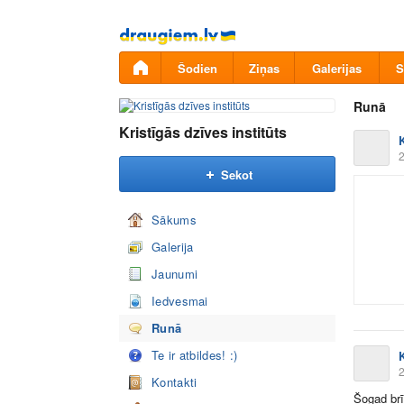
Pāriet
uz
saturu
Šodien
Ziņas
Galerijas
S
Runā
Kristīgās dzīves institūts
K
2
Sekot
Sākums
Galerija
Jaunumi
Iedvesmai
Runā
Te ir atbildes! :)
K
2
Kontakti
Šogad brī