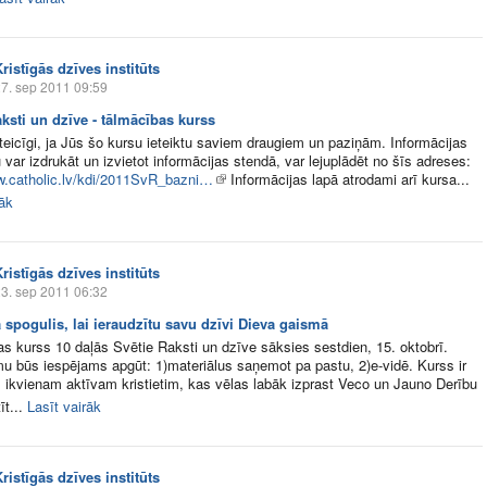
ristīgās dzīves institūts
7. sep 2011 09:59
ksti un dzīve - tālmācības kurss
eicīgi, ja Jūs šo kursu ieteiktu saviem draugiem un paziņām. Informācijas
u var izdrukāt un izvietot informācijas stendā, var lejuplādēt no šīs adreses:
w.catholic.lv/kdi/2011SvR_bazni…
Informācijas lapā atrodami arī kursa...
rāk
ristīgās dzīves institūts
3. sep 2011 06:32
 spogulis, lai ieraudzītu savu dzīvi Dieva gaismā
s kurss 10 daļās Svētie Raksti un dzīve sāksies sestdien, 15. oktobrī.
 būs iespējams apgūt: 1)materiālus saņemot pa pastu, 2)e-vidē. Kurss ir
 ikvienam aktīvam kristietim, kas vēlas labāk izprast Veco un Jauno Derību
t...
Lasīt vairāk
ristīgās dzīves institūts