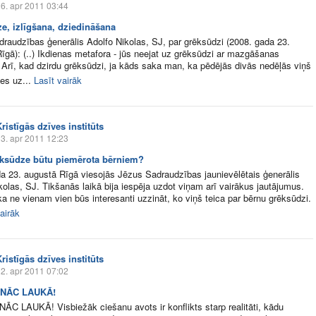
6. apr 2011 03:44
e, izlīgšana, dziedināšana
raudzības ģenerālis Adolfo Nikolas, SJ, par grēksūdzi (2008. gada 23.
īgā): (..) Ikdienas metafora - jūs neejat uz grēksūdzi ar mazgāšanas
 Arī, kad dzirdu grēksūdzi, ja kāds saka man, ka pēdējās divās nedēļās viņš
es uz...
Lasīt vairāk
ristīgās dzīves institūts
3. apr 2011 12:23
ksūdze būtu piemērota bērniem?
a 23. augustā Rīgā viesojās Jēzus Sadraudzības jaunievēlētais ģenerālis
kolas, SJ. Tikšanās laikā bija iespēja uzdot viņam arī vairākus jautājumus.
a ne vienam vien būs interesanti uzzināt, ko viņš teica par bērnu grēksūdzi.
airāk
ristīgās dzīves institūts
2. apr 2011 07:02
 NĀC LAUKĀ!
ĀC LAUKĀ! Visbiežāk ciešanu avots ir konflikts starp realitāti, kādu