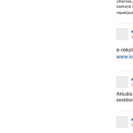
vēlamies,
saskaņā a
nepakļauš
K
8
e-reko
www.kd
K
2
Aktuāla
sestdien
K
5