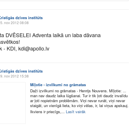
ristīgās dzīves institūts
5. nov 2012 08:08
a DVĒSELEI Adventa laikā un laba dāvana
svētkos!
k - KDI, kdi@
apollo.lv
ristīgās dzīves institūts
9. nov 2012 15:38
Mīļotie - izvilkumi no grāmatas
Daži izvilkumi no grāmatas - Henrijs Nouvens. Mīļotie: ...
man nav daudz laika lūgšanai. Tur ir tik ļoti daudz invalīdu
ar ļoti nopietnām problēmām. Viņi nevar runāt, viņi nevar
staigāt, un vienīgā lieta, ko viņi vēlas, ir, lai viņus apskauj.
Ikviens ir priecīgs,...
Lasīt vairāk