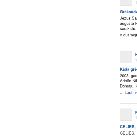
1
Grēksūdz
Jēzus Sad
augustā R
sarakstu.
ir dusmoji
K
1
Kāda grē
2008. gad
Adolfo Ni
Domāju, k
...
Lasīt v
K
1
CELIES,
CELIES, N