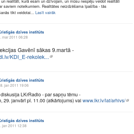
 un realitāti, kurā esam un dzīvojam, un mūsu nespēju veidot realitāti
r saviem noteikumiem. Realitātes neizdzēšama īpašība - tās
anās tikt veidotai...
Lasīt vairāk
ristīgās dzīves institūts
. mar 2011 06:28
lekcijas Gavēnī sākas 9.martā -
i.lv/KDI_E-rekolek...
ristīgās dzīves institūts
8. jan 2011 19:06
 diskusija LKrRadio - par sapņu tēmu -
, 29. janvārī pl. 11.00 (atkārtojums) vai
www.lkr.lv/lat/arhivs/
ristīgās dzīves institūts
. jan 2011 12:38