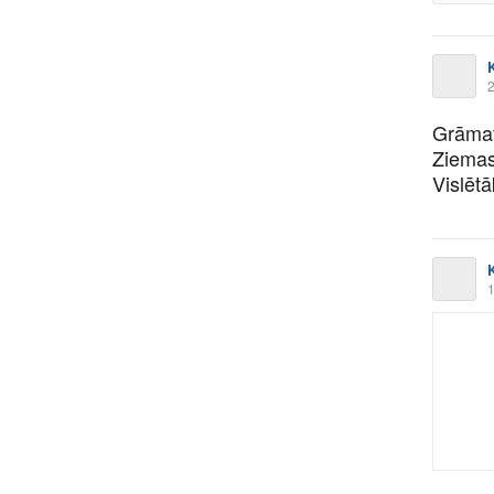
K
2
Grāmat
Ziemas
Vislētā
K
1