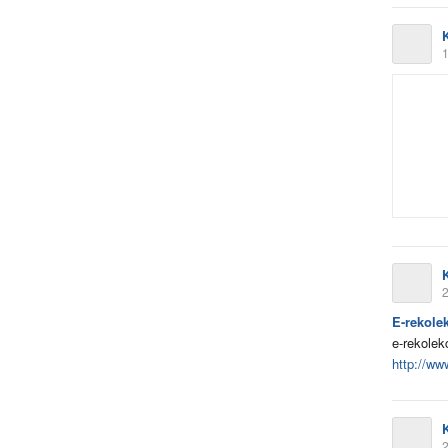
K
1
K
2
E-rekole
e-rekolek
http://www
K
2