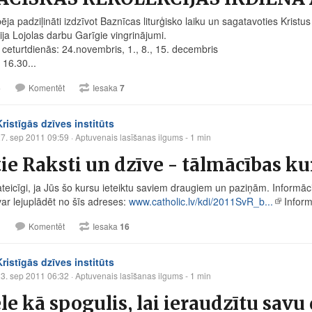
pēja padziļināti izdzīvot Baznīcas liturģisko laiku un sagatavoties Kris
ija Lojolas darbu Garīgie vingrinājumi.
: ceturtdienās: 24.novembris, 1., 8., 15. decembris
. 16.30...
5
Komentēt
Iesaka
7
Kristīgās dzīves institūts
7. sep 2011 09:59
· Aptuvenais lasīšanas ilgums - 1 min
ie Raksti un dzīve - tālmācības ku
teicīgi, ja Jūs šo kursu ieteiktu saviem draugiem un paziņām. Informācij
var lejuplādēt no šīs adreses:
www.catholic.lv/kdi/2011SvR_b...
Informā
1
Komentēt
Iesaka
16
Kristīgās dzīves institūts
3. sep 2011 06:32
· Aptuvenais lasīšanas ilgums - 1 min
le kā spogulis, lai ieraudzītu savu