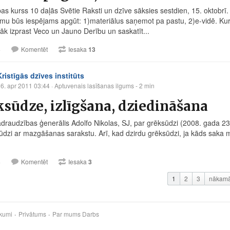
as kurss 10 daļās Svētie Raksti un dzīve sāksies sestdien, 15. oktobrī.
u būs iespējams apgūt: 1)materiālus saņemot pa pastu, 2)e-vidē. Kurss
bāk izprast Veco un Jauno Derību un saskatīt...
3
Komentēt
Iesaka
13
Kristīgās dzīves institūts
6. apr 2011 03:44
· Aptuvenais lasīšanas ilgums - 2 min
sūdze, izlīgšana, dziedināšana
draudzības ģenerālis Adolfo Nikolas, SJ, par grēksūdzi (2008. gada 23. 
ūdzi ar mazgāšanas sarakstu. Arī, kad dzirdu grēksūdzi, ja kāds saka m
3
Komentēt
Iesaka
3
1
2
3
nākam
kumi
Privātums
Par mums
Darbs