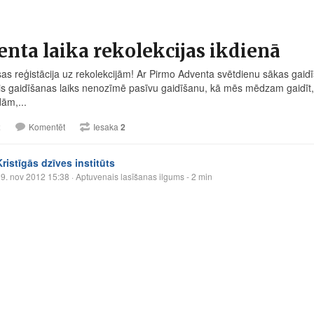
nta laika rekolekcijas ikdienā
s reģistācija uz rekolekcijām! Ar Pirmo Adventa svētdienu sākas gaidīša
Šis gaidīšanas laiks nenozīmē pasīvu gaidīšanu, kā mēs mēdzam gaidīt, ka
ām,...
2
Komentēt
Iesaka
2
Kristīgās dzīves institūts
9. nov 2012 15:38
· Aptuvenais lasīšanas ilgums - 2 min