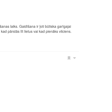
nas laiks. Gaidīšana ir ļoti būtiska garīgajai
d pārstās līt lietus vai kad pienāks vilciens.