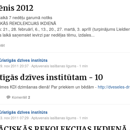
ēnis 2012
aikā 7 nedēļu garumā notiks
SKĀS REKOLEKCIJAS IKDIENĀ
: 21., 28. februārī, 6., 13., 20., 27. martā, 3. aprīlī (turpinājums Lieldien
s laikā saņemsiet ievirzi par nedēļas tēmu, izdales...
tēt
Kristīgās dzīves institūts
9. nov 2011 20:37
· Aptuvenais lasīšanas ilgums - 1 min
tīgās dzīves institūtam - 10
imes KDI dzimšanas dienā! Par priekiem un bēdām -
http://dveseles-d
1
Komentēt
2
Kristīgās dzīves institūts
3. nov 2011 07:29
· Aptuvenais lasīšanas ilgums - 1 min
ĀCISKĀS REKOLEKCIJAS IKDIENĀ A