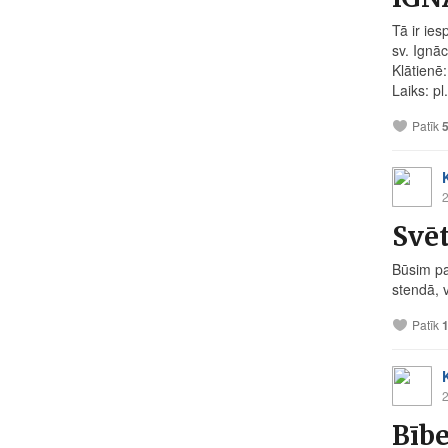
Tā ir ies
sv. Ignāc
Klātienē
Laiks: pl
Patīk
2
Svēt
Būsim pa
stendā, 
Patīk
2
Bībe