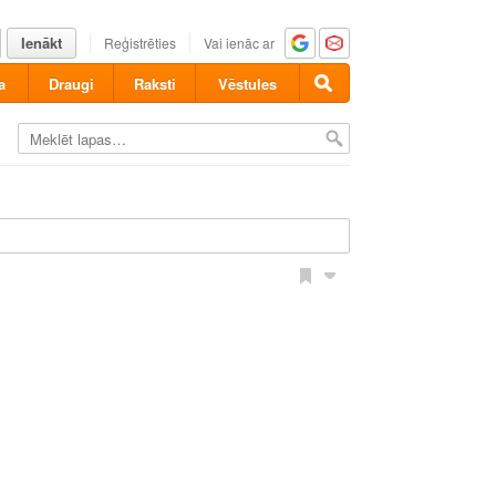
Ienākt
Reģistrēties
Vai ienāc ar
a
Draugi
Raksti
Vēstules