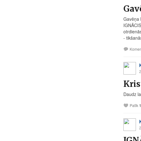
Gav
Gavēņa l
IGNĀCI
otrdienās
- tikšanā
Komen
2
Kris
Daudz la
Patīk
2
IGN