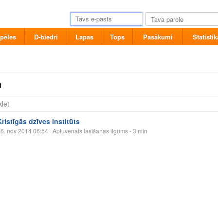
pēles
D-biedri
Lapas
Tops
Pasākumi
Statistik
i
Kristīgās dzīves institūts
6. nov 2014 06:54
· Aptuvenais lasīšanas ilgums - 3 min