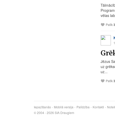
Tālmācīb
Programm
vēlas la
Patīk
1
Grēk
Jēzus Sa
uz grēks
uz...
Patīk
Iepazīšanās
Mobilā versija
Palīdzība
Kontakti
Notei
© 2004 - 2026 SIA Draugiem