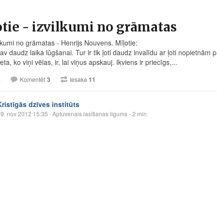
tie - izvilkumi no grāmatas
ilkumi no grāmatas - Henrijs Nouvens. Mīļotie:
av daudz laika lūgšanai. Tur ir tik ļoti daudz invalīdu ar ļoti nopietnām
eta, ko viņi vēlas, ir, lai viņus apskauj. Ikviens ir priecīgs,...
8
Komentēt
3
Iesaka
11
Kristīgās dzīves institūts
9. nov 2012 15:35
· Aptuvenais lasīšanas ilgums - 2 min