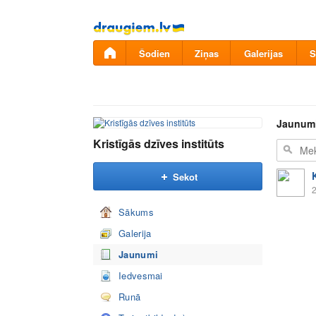
Pāriet
uz
saturu
Šodien
Ziņas
Galerijas
S
Jaunum
Kristīgās dzīves institūts
Sekot
2
Sākums
Galerija
Jaunumi
Iedvesmai
Runā