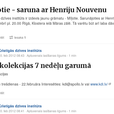
tie - saruna ar Henriju Nouvenu
 dzīves institūts ir izdevis jaunu grāmatu - Mīļotie. Sarunājoties ar Henr
brī pl. 20.00 Rīgā, Klostera ielā Māras zālē. Tā varētu būt arī laba 
tēt
Iesaka
1
Kristīgās dzīves institūts
0. feb 2012 08:43
· Aptuvenais lasīšanas ilgums - 1 min
kolekcijas 7 nedēļu garumā
cijas
 trešdienas - 22.februāra Interesēties: kdi@
apollo.lv
vai
www.kdi.lv/
tēt
Kristīgās dzīves institūts
0. feb 2012 08:41
· Aptuvenais lasīšanas ilgums - 1 min