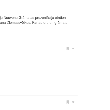
iju
Nouvenu.Gr
āmatas prezentācija otrdien
dāvana Ziemassvētkos. Par autoru un grāmatu: