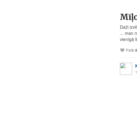
Mīļo
Daži izv
... man n
vienīgā li
Patīk
1