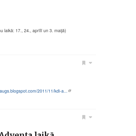
u laikā: 17., 24., aprīlī un 3. maijā)
raugs.blogspot.com/2011/11/kdi-a...
dventa laikā