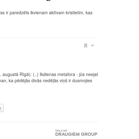
 ir paredzēts ikvienam aktīvam kristietim, kas
augustā Rīgā): (..) Ikdienas metafora - jūs neejat
an, ka pēdējās divās nedēļās viņš ir dusmojies
ā