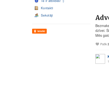
Te ir atbildes! :)
Kontakti
Sekotāji
Adve
Bezmaksa
dzīvei. 
Ieteikt
Mēs gaid
Patīk
1