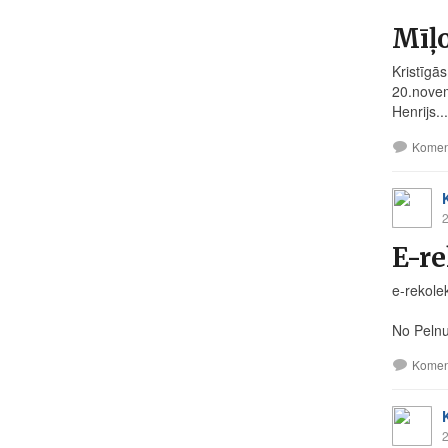
Mīļo
Kristīgās
20.novem
Henrijs...
Komen
2
E-re
e-rekolek
No Pelnu
Komen
2