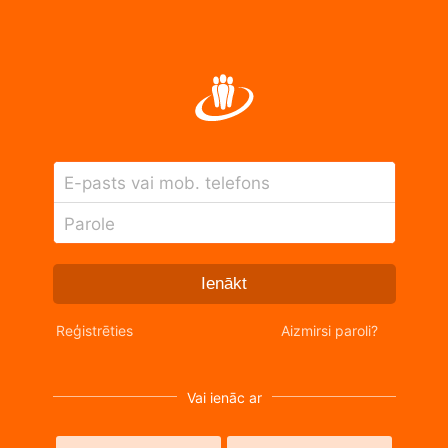
E-pasts vai mob. telefons
Parole
Ienākt
Reģistrēties
Aizmirsi paroli?
Vai ienāc ar