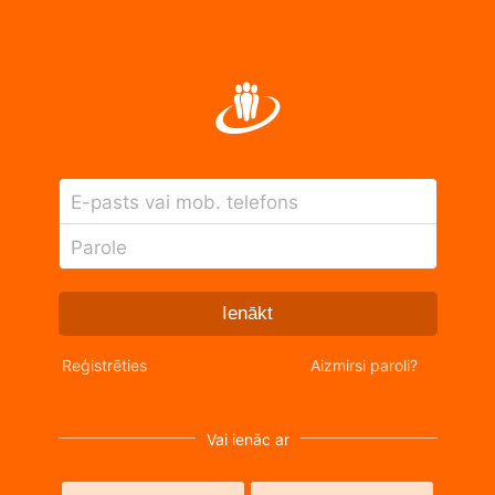
E-pasts vai mob. telefons
Parole
Ienākt
Reģistrēties
Aizmirsi paroli?
Vai ienāc ar