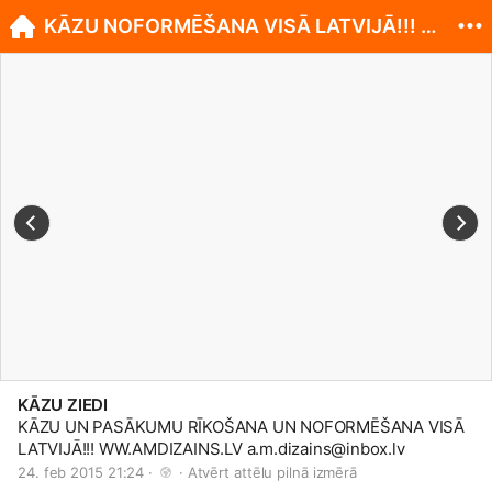
KĀZU NOFORMĒŠANA VISĀ LATVIJĀ!!! WWW.AMDIZAINS.LV
KĀZU ZIEDI
KĀZU UN PASĀKUMU RĪKOŠANA UN NOFORMĒŠANA VISĀ
LATVIJĀ!!!
WW.AMDIZAINS.LV
a.m.dizains@
inbox.lv
24. feb 2015 21:24 · 
 · 
Atvērt attēlu pilnā izmērā