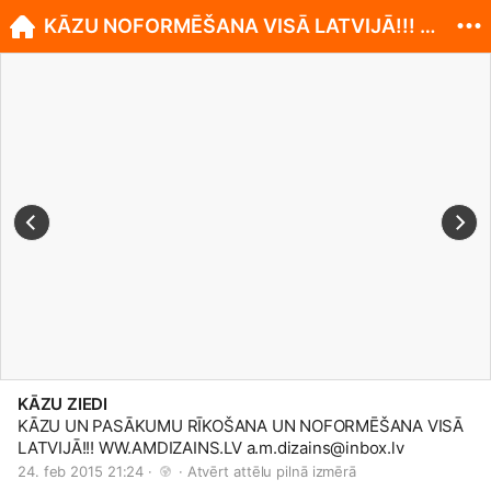
KĀZU NOFORMĒŠANA VISĀ LATVIJĀ!!! WWW.AMDIZAINS.LV
KĀZU ZIEDI
KĀZU UN PASĀKUMU RĪKOŠANA UN NOFORMĒŠANA VISĀ
LATVIJĀ!!!
WW.AMDIZAINS.LV
a.m.dizains@
inbox.lv
24. feb 2015 21:24 · 
 · 
Atvērt attēlu pilnā izmērā