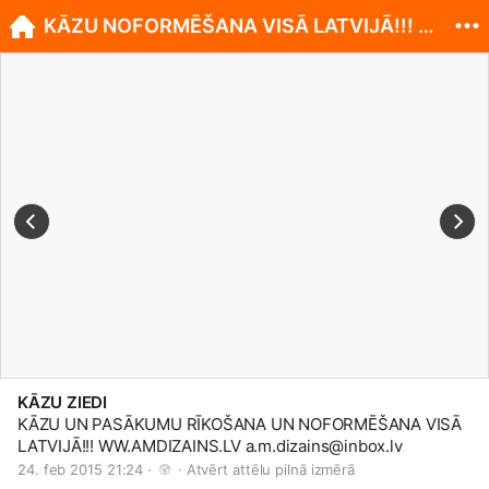
KĀZU NOFORMĒŠANA VISĀ LATVIJĀ!!! WWW.AMDIZAINS.LV
KĀZU ZIEDI
KĀZU UN PASĀKUMU RĪKOŠANA UN NOFORMĒŠANA VISĀ
LATVIJĀ!!!
WW.AMDIZAINS.LV
a.m.dizains@
inbox.lv
24. feb 2015 21:24 · 
 · 
Atvērt attēlu pilnā izmērā