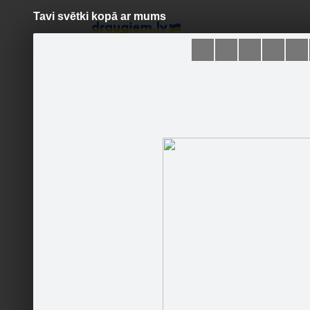
Tavi svētki kopā ar mums
Pāriet
uz
saturu
Šodien
Ziņas
Galerijas
S
KĀZU ZIEDI
Sekot
Sākumlapa
Galerija
Sekotāji
Jaunumi
Partneri
Darbinieki
amdizains
Runā