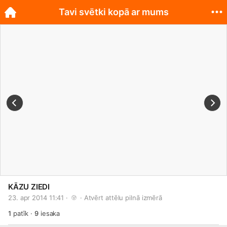
Tavi svētki kopā ar mums
KĀZU ZIEDI
23. apr 2014 11:41 · 
 · 
Atvērt attēlu pilnā izmērā
1
patīk
·
9
iesaka