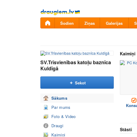
Pāriet
uz
saturu
Šodien
Ziņas
Galerijas
S
Kaimiņi
SV.Trīsvienības katoļu baznīca
Kuldīgā
Sekot
Sākums
Konsu
Par mums
Foto & Video
Draugi
Stāsti
Kaimiņi