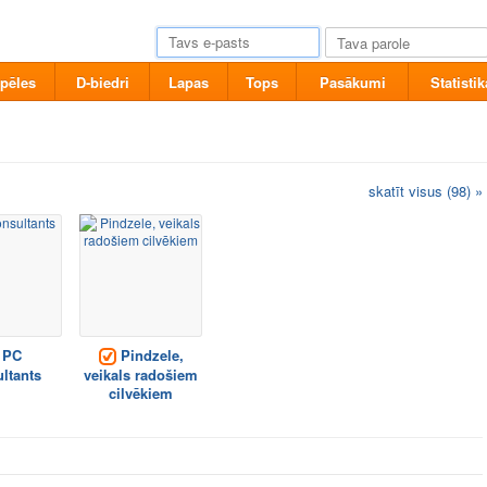
pēles
D-biedri
Lapas
Tops
Pasākumi
Statistik
skatīt visus (98) »
PC
Pindzele,
ltants
veikals radošiem
cilvēkiem