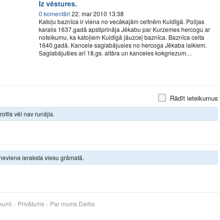
Iz vēstures.
0 komentāri
22. mar 2010 13:38
Katoļu baznīca ir viena no vecākajām celtnēm Kuldīgā. Polijas
karalis 1637.gadā apstiprināja Jēkabu par Kurzemes hercogu ar
noteikumu, ka katoļiem Kuldīgā jāuzceļ baznīca. Baznīca celta
1640.gadā. Kancele saglabājusies no hercoga Jēkaba laikiem.
Saglabājušies arī 18.gs. altāra un kanceles kokgriezum…
Rādīt ieteikumus
rofils vēl nav runājis.
neviena ieraksta viesu grāmatā.
kumi
Privātums
Par mums
Darbs