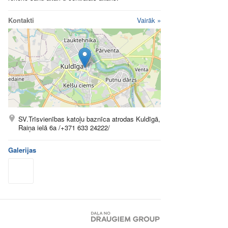
Kontakti
Vairāk »
SV.Trīsvienības katoļu baznīca atrodas Kuldīgā,
Raiņa ielā 6a /+371 633 24222/
Galerijas