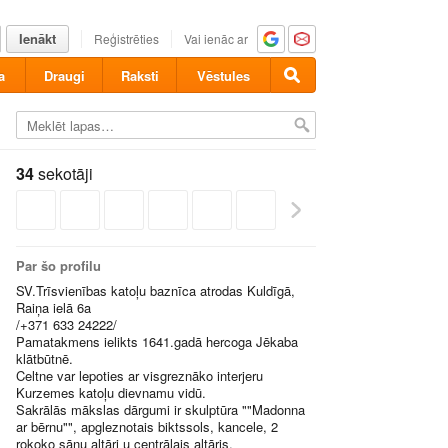
Ienākt
Reģistrēties
Vai ienāc ar
a
Draugi
Raksti
Vēstules
34
sekotāji
Par šo profilu
SV.Trīsvienības katoļu baznīca atrodas Kuldīgā,
Raiņa ielā 6a
/+371 633 24222/
Pamatakmens ielikts 1641.gadā hercoga Jēkaba
klātbūtnē.
Celtne var lepoties ar visgreznāko interjeru
Kurzemes katoļu dievnamu vidū.
Sakrālās mākslas dārgumi ir skulptūra ""Madonna
ar bērnu"", apgleznotais biktssols, kancele, 2
rokoko sānu altāri u centrālais altāris.