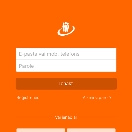
E-pasts vai mob. telefons
Parole
Ienākt
Reģistrēties
Aizmirsi paroli?
Vai ienāc ar