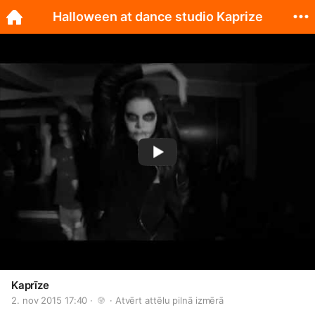
Halloween at dance studio Kaprize
Kaprīze
2. nov 2015 17:40 · 
 · 
Atvērt attēlu pilnā izmērā